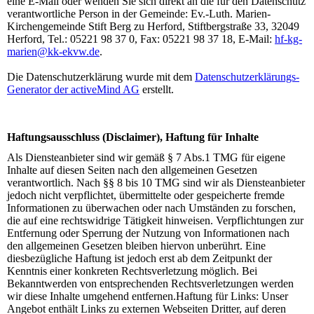
eine E-Mail oder wenden Sie sich direkt an die für den Datenschutz
verantwortliche Person in der Gemeinde: Ev.-Luth. Marien-
Kirchengemeinde Stift Berg zu Herford, Stiftbergstraße 33, 32049
Herford, Tel.: 05221 98 37 0, Fax: 05221 98 37 18, E-Mail:
hf-kg-
marien@kk-ekvw.de
.
Die Datenschutzerklärung wurde mit dem
Datenschutzerklärungs-
Generator der activeMind AG
erstellt.
Haftungsausschluss (Disclaimer), Haftung für Inhalte
Als Diensteanbieter sind wir gemäß § 7 Abs.1 TMG für eigene
Inhalte auf diesen Seiten nach den allgemeinen Gesetzen
verantwortlich. Nach §§ 8 bis 10 TMG sind wir als Diensteanbieter
jedoch nicht verpflichtet, übermittelte oder gespeicherte fremde
Informationen zu überwachen oder nach Umständen zu forschen,
die auf eine rechtswidrige Tätigkeit hinweisen. Verpflichtungen zur
Entfernung oder Sperrung der Nutzung von Informationen nach
den allgemeinen Gesetzen bleiben hiervon unberührt. Eine
diesbezügliche Haftung ist jedoch erst ab dem Zeitpunkt der
Kenntnis einer konkreten Rechtsverletzung möglich. Bei
Bekanntwerden von entsprechenden Rechtsverletzungen werden
wir diese Inhalte umgehend entfernen.Haftung für Links: Unser
Angebot enthält Links zu externen Webseiten Dritter, auf deren