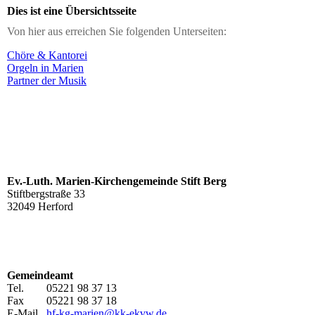
Dies ist eine Übersichtsseite
Von hier aus erreichen Sie folgenden Unterseiten:
Chöre & Kantorei
Orgeln in Marien
Partner der Musik
Ev.-Luth. Marien-Kirchengemeinde Stift Berg
Stiftbergstraße 33
32049 Herford
Gemeindeamt
Tel. 05221 98 37 13
Fax 05221 98 37 18
E-Mail
hf-kg-marien@kk-ekvw.de